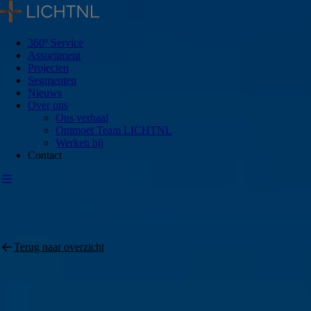
360º Service
Assortiment
Projecten
Segmenten
Nieuws
Over ons
Ons verhaal
Ontmoet Team LICHTNL
Werken bij
Contact
Terug naar overzicht
Infra
Infra werkt dag en nacht en verlichting moet meewerken. Wegen,