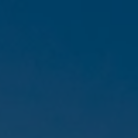
Op emplacementen en stations is verlichting onmisbaar. Niet alleen
voor zicht, maar ook voor veiligheid, rust en oriëntatie. LICHTNL
ontwerpt lichtplannen die meegaan met de dynamiek van de
spooromgeving - van technische ruimtes tot perrons.
Toegepast bij:
NS Emplacement Hoorn
In samenwerking met Arcadis is een lichtplan ontwikkeld dat het
terrein egaal en functioneel verlicht. Geen schaduwzones, geen
obstakels - wél overzicht en betrouwbaarheid, dag en nacht.
Tunnels
Tunnels zijn geen plek voor twijfel. Verlichting moet vertrouwen
geven – gelijkmatig, helder en zonder schaduwen. Zonder drukte moet
duidelijk worden waar de weg heen leidt. Robuuste armaturen met
slimme sensoren zorgen voor constante lichtkwaliteit, ongeacht het
moment van de dag.
Toegepast bij:
Tunnel NS Station Dordrecht
De LED-verlichting reageert automatisch op beweging en daglicht.
Slim geregeld, sterk uitgevoerd. Zo blijft de tunnel veilig én prettig
aanvoelen.