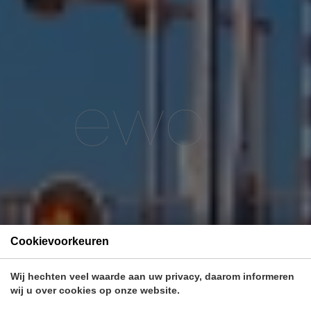
passend bij onze bewuste standaarden.
Download
Site
Cookievoorkeuren
Wij hechten veel waarde aan uw privacy, daarom informeren
wij u over cookies op onze website.