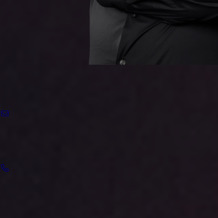
Contactpersoon Infra:
Ali Haider
Interesse? Kom met ons in contact!
Email
ali@lichtnl.nl
Telefoon
+31 (0)6 13 14 59 60