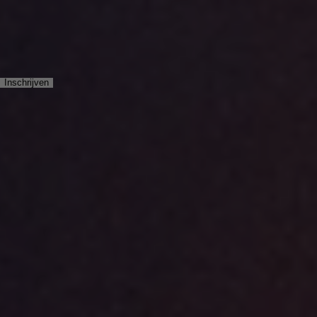
LICHTNL in je inbox? Slim plan.
Inschrijven
We delen inzichten, ideeën en projecten die het verschil maken.
360 service
Assortiment
Projecten
Segmenten
Over ons
Werken bij
Contact
Contact:
085 489 12 80
info@lichtnl.nl
Adres:
Zweth 30
2991 LH Barendrecht
Nederland